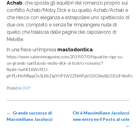
Achab
, che sposta gli equilibri del romanzo proprio sul
conflitto Achab/Moby Dick e su quello Achab/Achab e
che riesce con eleganza a estrapolare uno spettacolo di
due ore, completo e senza far rimpiangere nulla di
quello che tralascia dalle pagine del capolavoro di
Melville.
In una frase un’impresa
mastodontica
.
https://www.salmonmagazine.com/2019/07/09/qualche-riga-su-
un-grande-spettacolo-moby-dick-al-teatro-romano/?
fbclid=IwAR16Wv9DJ-
gKPLcMvM8ppOsSLWcDgYHP1W2ZNWFgVG0GNw8jI33UzF4lmFo
Posted in
DOP
Post
←
Grande successo di
Chi è Massimiliano Jacolucci
navigation
Massimiliano Jacolucci
new entry ne Il Posto al sole
→