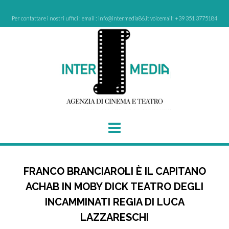
Skip
to
Per contattare i nostri uffici : email : info@intermedia86.it voicemail: +39 351 3775184
content
FRANCO BRANCIAROLI È IL CAPITANO
ACHAB IN MOBY DICK TEATRO DEGLI
INCAMMINATI REGIA DI LUCA
LAZZARESCHI