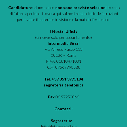
Candidature:
al momento
non sono previste selezioni
In caso
di future aperture troverà qui sul nostro sito tutte le istruzioni
per inviare il materiale in visione e la mail di riferimento.
I Nostri Uffici :
(si riceve solo per appuntamento)
Intermedia 86 srl
Via Alfredo Fusco 113
00136 – Roma
P.IVA: 01810471001
C.F.: 07569990588
Tel. +39 351 3775184
segreteria telefonica
Fax
06.97250066
Contatti:
Segreteria:
info@intermedia86.it