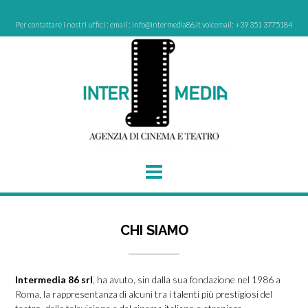
Skip
to
Per contattare i nostri uffici : email : info@intermedia86.it voicemail: +39 351 3775184
content
CHI SIAMO
Intermedia 86 srl
, ha avuto, sin dalla sua fondazione nel 1986 a
Roma, la rappresentanza di alcuni tra i talenti più prestigiosi del