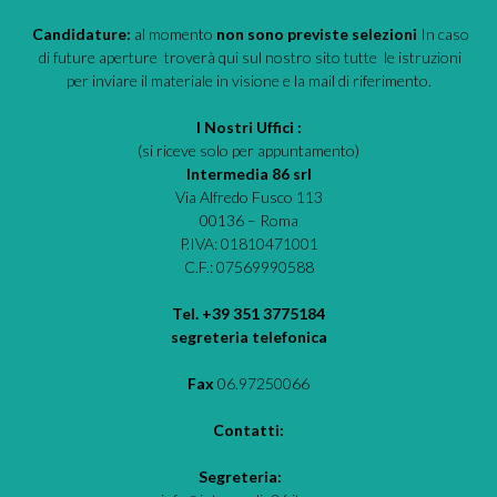
Candidature:
al momento
non sono previste selezioni
In caso
di future aperture troverà qui sul nostro sito tutte le istruzioni
per inviare il materiale in visione e la mail di riferimento.
I Nostri Uffici :
(si riceve solo per appuntamento)
Intermedia 86 srl
Via Alfredo Fusco 113
00136 – Roma
P.IVA: 01810471001
C.F.: 07569990588
Tel. +39 351 3775184
segreteria telefonica
Fax
06.97250066
Contatti:
Segreteria: