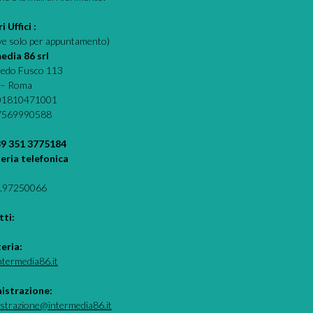
i Uffici :
eve solo per appuntamento)
edia 86 srl
fredo Fusco 113
 – Roma
 01810471001
07569990588
39 351 3775184
eria telefonica
.97250066
ti:
teria:
ntermedia86.it
istrazione:
strazione@intermedia86.it