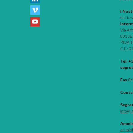
I Nostr
(si ric
Interm
Via Al
00136
P.IVA:
C.F.: 
Tel. +
segret
Fax
06
Contat
Segre
info@i
Ammin
ammini