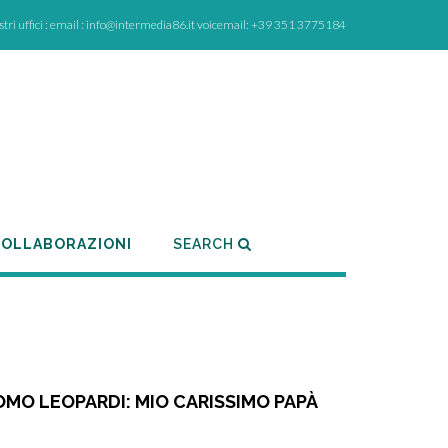
ostri uffici : email : info@intermedia86.it voicemail: +39 351 3775184
OLLABORAZIONI
SEARCH
MO LEOPARDI: MIO CARISSIMO PAPÀ