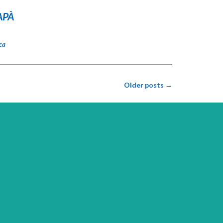
APÀ
ca
Older posts
→