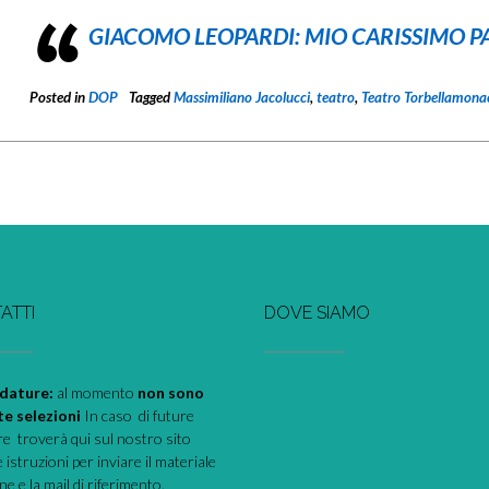
GIACOMO LEOPARDI: MIO CARISSIMO P
Posted in
DOP
Tagged
Massimiliano Jacolucci
,
teatro
,
Teatro Torbellamona
ATTI
DOVE SIAMO
dature:
al momento
non sono
te selezioni
In caso di future
e troverà qui sul nostro sito
e istruzioni per inviare il materiale
one e la mail di riferimento.