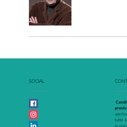
Posts
navigation
SOCIAL
CONT
Candi
previs
apertur
tutte l
in visi