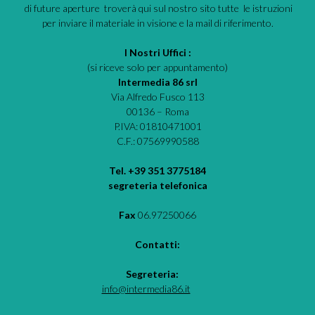
di future aperture troverà qui sul nostro sito tutte le istruzioni
per inviare il materiale in visione e la mail di riferimento.
I Nostri Uffici :
(si riceve solo per appuntamento)
Intermedia 86 srl
Via Alfredo Fusco 113
00136 – Roma
P.IVA: 01810471001
C.F.: 07569990588
Tel. +39 351 3775184
segreteria telefonica
Fax
06.97250066
Contatti:
Segreteria:
info@intermedia86.it