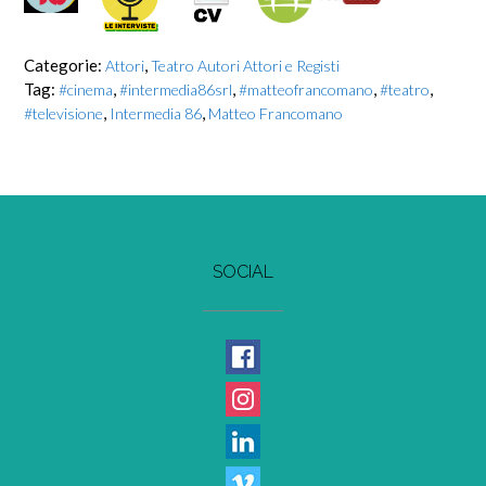
Categorie:
,
Attori
Teatro Autori Attori e Registi
Tag:
,
,
,
,
#cinema
#intermedia86srl
#matteofrancomano
#teatro
,
,
#televisione
Intermedia 86
Matteo Francomano
SOCIAL