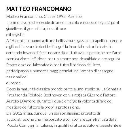
MATTEO FRANCOMANO
Matteo Francomano. Classe 1992. Palermo.
Il primo lavoro che decide di fare da piccolo è il cuoco; seguirà poi il
gioielliere, il giornalista, lo scrittore
e il regista.
A 15 anni si innamora di una bellissima ragazza dai capelli col cenere
e gli occhi azzurri e decide di seguirla in un laboratorio teatrale
cercando invano di farsi notare da lei; tuttavia la passione per l’arte
scenica vince l’afflizione per un amore non ricambiato e proseguirà
l’esperienza del laboratorio per tutto il periodo del liceo,
partecipando a numerosi saggi premiati nell’ambito di rassegne
nazionali ed
europee.
Dopo la maturità classica prende parte a uno studio su La Sonata a
Kreutzer da Tolstoj e Beethoven con la regista Gi.erre e l’attore
Aurelio D’Amore, durante il quale emerge la volontà di fare del
mestiere dell’attore la propria professione.
Dal 2012 inizia, dunque, un personalissimo progetto di
autodistruzione che l’ha portato a collaborare con gli artisti della
Piccola Compagnia Italiana, in qualità di attore, autore, assistente e