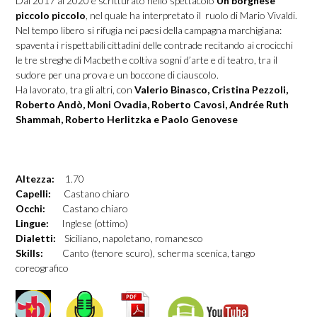
Dal 2017 al 2020 è scritturato nello spettacolo
Un borghese
piccolo piccolo
, nel quale ha interpretato il ruolo di Mario Vivaldi.
Nel tempo libero si rifugia nei paesi della campagna marchigiana:
spaventa i rispettabili cittadini delle contrade recitando ai crocicchi
le tre streghe di Macbeth e coltiva sogni d’arte e di teatro, tra il
sudore per una prova e un boccone di ciauscolo.
Ha lavorato, tra gli altri, con
Valerio Binasco, Cristina Pezzoli,
Roberto Andò, Moni Ovadia, Roberto Cavosi, Andrée Ruth
Shammah, Roberto Herlitzka e Paolo Genovese
Altezza:
1.70
Capelli:
Castano chiaro
Occhi:
Castano chiaro
Lingue:
Inglese (ottimo)
Dialetti:
Siciliano, napoletano, romanesco
Skills:
Canto (tenore scuro), scherma scenica, tango
coreografico