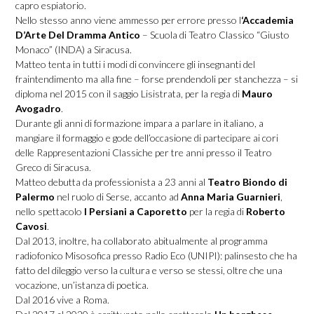
capro espiatorio.
Nello stesso anno viene ammesso per errore presso l
‘Accademia
D’Arte Del Dramma Antico
– Scuola di Teatro Classico “Giusto
Monaco” (INDA) a Siracusa.
Matteo tenta in tutti i modi di convincere gli insegnanti del
fraintendimento ma alla fine – forse prendendoli per stanchezza – si
diploma nel 2015 con il saggio Lisistrata, per la regia di
Mauro
Avogadro
.
Durante gli anni di formazione impara a parlare in italiano, a
mangiare il formaggio e gode dell’occasione di partecipare ai cori
delle Rappresentazioni Classiche per tre anni presso il Teatro
Greco di Siracusa.
Matteo debutta da professionista a 23 anni al
Teatro Biondo di
Palermo
nel ruolo di Serse, accanto ad
Anna Maria Guarnieri
,
nello spettacolo
I Persiani a Caporetto
per la regia di
Roberto
Cavosi
.
Dal 2013, inoltre, ha collaborato abitualmente al programma
radiofonico Misosofica presso Radio Eco (UNIPI): palinsesto che ha
fatto del dileggio verso la cultura e verso se stessi, oltre che una
vocazione, un’istanza di poetica.
Dal 2016 vive a Roma.