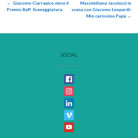
Post
←
Giacomo Ciarrapico vince il
Massimiliano Jacolucci in
navigation
Premio Baff Sceneggiatura.
scena con Giacomo Leopardi:
Mio carissimo Papà
→
SOCIAL