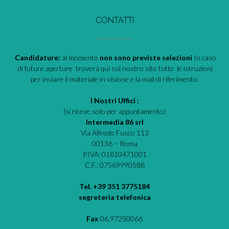
CONTATTI
Candidature:
al momento
non sono previste selezioni
In caso
di future aperture troverà qui sul nostro sito tutte le istruzioni
per inviare il materiale in visione e la mail di riferimento.
I Nostri Uffici :
(si riceve solo per appuntamento)
Intermedia 86 srl
Via Alfredo Fusco 113
00136 – Roma
P.IVA: 01810471001
C.F.: 07569990588
Tel. +39 351 3775184
segreteria telefonica
Fax
06.97250066