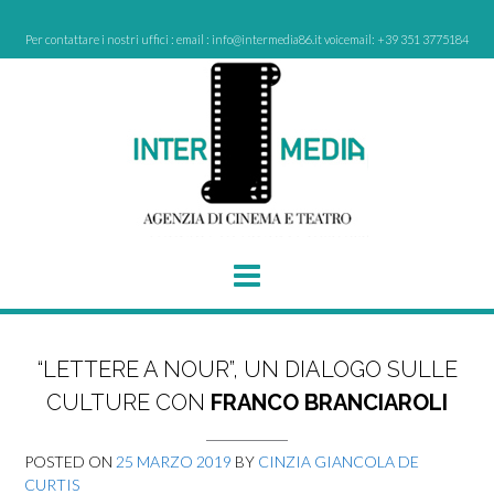
Skip
to
Per contattare i nostri uffici : email : info@intermedia86.it voicemail: +39 351 3775184
content
“LETTERE A NOUR”, UN DIALOGO SULLE
CULTURE CON
FRANCO BRANCIAROLI
POSTED ON
25 MARZO 2019
BY
CINZIA GIANCOLA DE
CURTIS