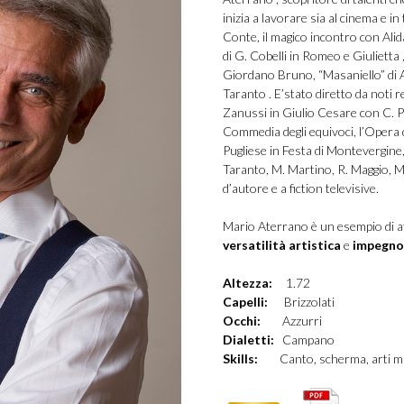
inizia a lavorare sia al cinema e i
Conte, il magico incontro con Alida
di G. Cobelli in Romeo e Giulietta ,
Giordano Bruno, “Masaniello” di A
Taranto . E’stato diretto da noti r
Zanussi in Giulio Cesare con C. Pa
Commedia degli equivoci, l’Opera 
Pugliese in Festa di Montevergine, 
Taranto, M. Martino, R. Maggio, M.
d’autore e a fiction televisive.
Mario Aterrano è un esempio di a
versatilità artistica
e
impegno 
Altezza:
1.72
Capelli:
Brizzolati
Occhi:
Azzurri
Dialetti:
Campano
Skills:
Canto, scherma, arti marz