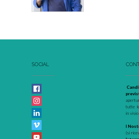
SOCIAL
CONT
Candi
previs
apertur
tutte l
in visi
I Nostr
(si ric