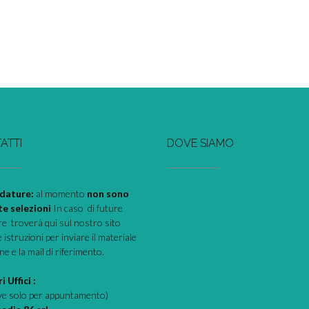
ATTI
DOVE SIAMO
dature:
al momento
non sono
te selezioni
In caso di future
e troverà qui sul nostro sito
e istruzioni per inviare il materiale
one e la mail di riferimento.
i Uffici :
eve solo per appuntamento)