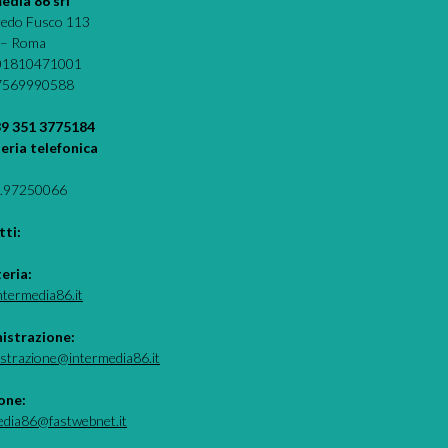
edia 86 srl
fredo Fusco 113
 – Roma
 01810471001
07569990588
39 351 3775184
eria telefonica
.97250066
ti:
teria:
ntermedia86.it
istrazione:
strazione@intermedia86.it
one:
edia86@fastwebnet.it