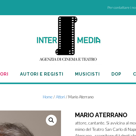
Per contattare i n
ORI
AUTORI E REGISTI
MUSICISTI
DOP
C
Home
/
Attori
/ Mario Aterrano
MARIO ATERRANO
attore, cantante. Si avvicina al m
mimo del Teatro San Carlo di Napo
Aterrano , scopritore di talenti c