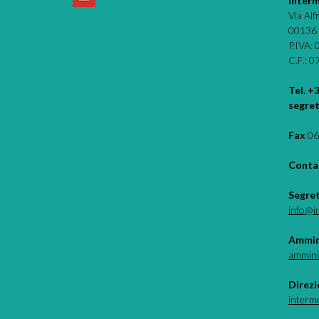
Interm
Via Al
00136
P.IVA:
C.F.: 
Tel. +
segret
Fax
06
Contat
Segre
info@i
Ammin
ammini
Direzi
interm