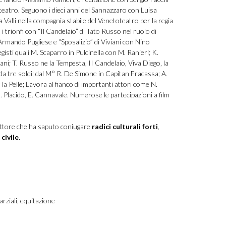
n teatro. Seguono i dieci anni del Sannazzaro con Luisa
 Valli nella compagnia stabile del Venetoteatro per la regia
 i trionfi con “Il Candelaio” di Tato Russo nel ruolo di
rmando Pugliese e “Sposalizio” di Viviani con Nino
egisti quali M. Scaparro in Pulcinella con M. Ranieri; K.
ni; T. Russo ne la Tempesta, II Candelaio, Viva Diego, la
da tre soldi; dal M° R. De Simone in Capitan Fracassa; A.
la Pelle; Lavora al fianco di importanti attori come N.
 Placido, E. Cannavale. Numerose le partecipazioni a film
ttore che ha saputo coniugare
radici culturali forti
,
civile
.
iali, equitazione