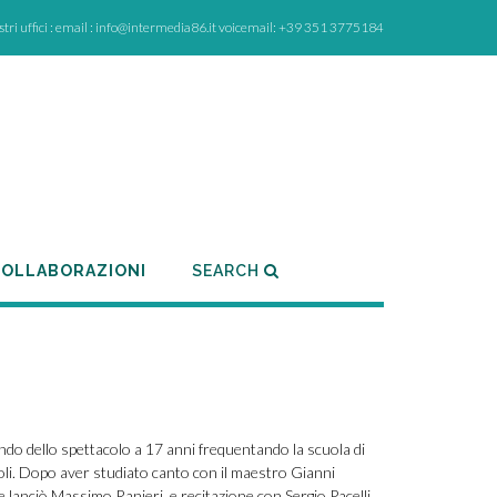
ostri uffici : email : info@intermedia86.it voicemail: +39 351 3775184
OLLABORAZIONI
SEARCH
ondo dello spettacolo a 17 anni frequentando la scuola di
li. Dopo aver studiato canto con il maestro Gianni
he lanciò Massimo Ranieri, e recitazione con Sergio Pacelli