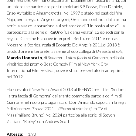
commestibile, Germano ascolta principalmente musica italiana, con
un interesse particolare per i napoletani 99 Posse, Pino Daniele,
Enzo Avitabile e Almamegretta. Nel 1997 è stato nel cast del film
Naja, per la regia di Angelo Longoni; Germano continua dalla prima
serie la sua collaborazione sul set storico di “Un posto al sole” Ha
partecipato alla serie di RaiUno “La dama velata” 12 episodi per la
regia di Carmine Elia dove interpreta Berto. nel 2011 è nel cast
Mozzarella Stories, regia di Edoardo De Angelis 2011.el 2013 è
produttore e interprete, assieme al suo collega di
Un posto al sole
,
Marzio Honorato
, di
Sodoma – L’altra faccia di Gomorra
, pellicola
vincitrice del premio Best Comedy Film al New York City
International Film Festival, dove è stato presentato in anteprima
nel 2012.
Ha ricevuto il New York Award 2013 al IFFNYC per il film “Sodoma
l’altra faccia di Gomorra” esilarante commedia parodia del film di
Garrone nel ruolo protagonista di Don Armando capo clan la regia
è di Vincenzo Pirozzi.2021 –
Ritorno al crimine
(film TV di
Massimiliano Bruno) Nel 2024 partecipa alla serie di Steven
Zaillian “Ripley” con Andrew Scott
Altezza:
1.90