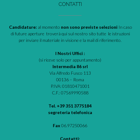
CONTATTI
Candidature:
al momento
non sono previste selezioni
In caso
di future aperture troverà qui sul nostro sito tutte le istruzioni
per inviare il materiale in visione e la mail di riferimento.
I Nostri Uffici :
(si riceve solo per appuntamento)
Intermedia 86 srl
Via Alfredo Fusco 113
00136 – Roma
P.IVA: 01810471001
C.F.: 07569990588
Tel. +39 351 3775184
segreteria telefonica
Fax
06.97250066
Contatti: