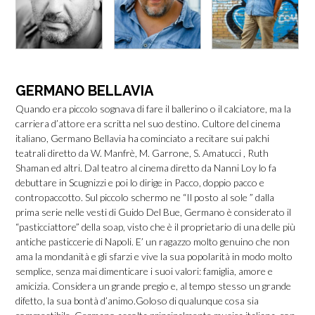
GERMANO BELLAVIA
Quando era piccolo sognava di fare il ballerino o il calciatore, ma la
carriera d’attore era scritta nel suo destino. Cultore del cinema
italiano, Germano Bellavia ha cominciato a recitare sui palchi
teatrali diretto da W. Manfrè, M. Garrone, S. Amatucci , Ruth
Shaman ed altri. Dal teatro al cinema diretto da Nanni Loy lo fa
debuttare in Scugnizzi e poi lo dirige in Pacco, doppio pacco e
contropaccotto. Sul piccolo schermo ne “Il posto al sole ” dalla
prima serie nelle vesti di Guido Del Bue, Germano è considerato il
“pasticciattore” della soap, visto che è il proprietario di una delle più
antiche pasticcerie di Napoli. E’ un ragazzo molto genuino che non
ama la mondanità e gli sfarzi e vive la sua popolarità in modo molto
semplice, senza mai dimenticare i suoi valori: famiglia, amore e
amicizia. Considera un grande pregio e, al tempo stesso un grande
difetto, la sua bontà d’animo.Goloso di qualunque cosa sia