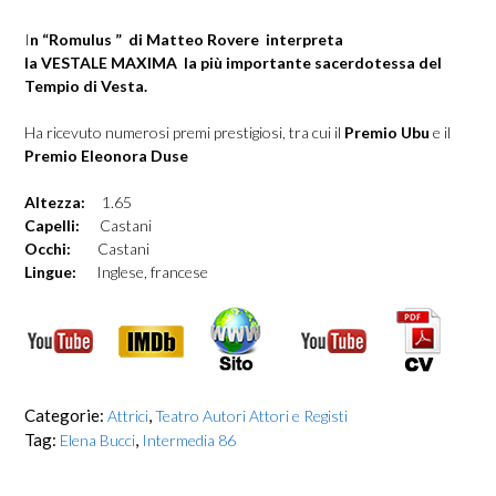
I
n “Romulus ” di Matteo Rovere interpreta
la
VESTALE MAXIMA l
a più importante sacerdotessa del
Tempio di Vesta.
Ha ricevuto numerosi premi prestigiosi, tra cui il
Premio Ubu
e il
Premio Eleonora Duse
Altezza:
1.65
Capelli:
Castani
Occhi:
Castani
Lingue:
Inglese, francese
Categorie:
,
Attrici
Teatro Autori Attori e Registi
Tag:
,
Elena Bucci
Intermedia 86