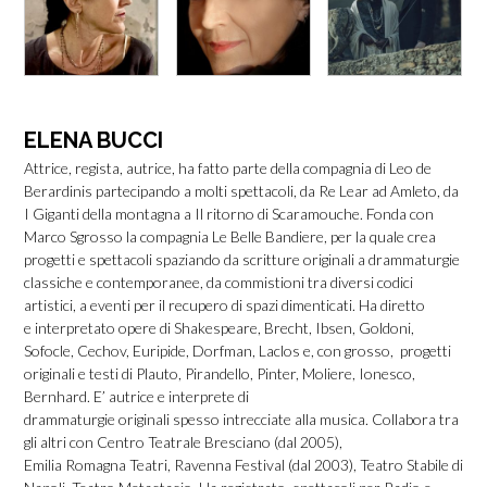
ELENA BUCCI
Attrice, regista, autrice, ha fatto parte della compagnia di Leo de
Berardinis partecipando a molti spettacoli, da Re Lear ad Amleto, da
I Giganti della montagna a Il ritorno di Scaramouche. Fonda con
Marco Sgrosso la compagnia Le Belle Bandiere, per la quale crea
progetti e spettacoli spaziando da scritture originali a drammaturgie
classiche e contemporanee, da commistioni tra diversi codici
artistici, a eventi per il recupero di spazi dimenticati. Ha diretto
e interpretato opere di Shakespeare, Brecht, Ibsen, Goldoni,
Sofocle, Cechov, Euripide, Dorfman, Laclos e, con grosso, progetti
originali e testi di Plauto, Pirandello, Pinter, Moliere, Ionesco,
Bernhard. E’ autrice e interprete di
drammaturgie originali spesso intrecciate alla musica. Collabora tra
gli altri con Centro Teatrale Bresciano (dal 2005),
Emilia Romagna Teatri, Ravenna Festival (dal 2003), Teatro Stabile di