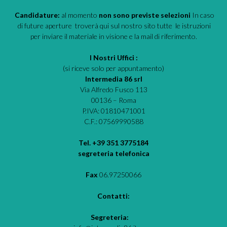
Candidature:
al momento
non sono previste selezioni
In caso
di future aperture troverà qui sul nostro sito tutte le istruzioni
per inviare il materiale in visione e la mail di riferimento.
I Nostri Uffici :
(si riceve solo per appuntamento)
Intermedia 86 srl
Via Alfredo Fusco 113
00136 – Roma
P.IVA: 01810471001
C.F.: 07569990588
Tel. +39 351 3775184
segreteria telefonica
Fax
06.97250066
Contatti:
Segreteria: