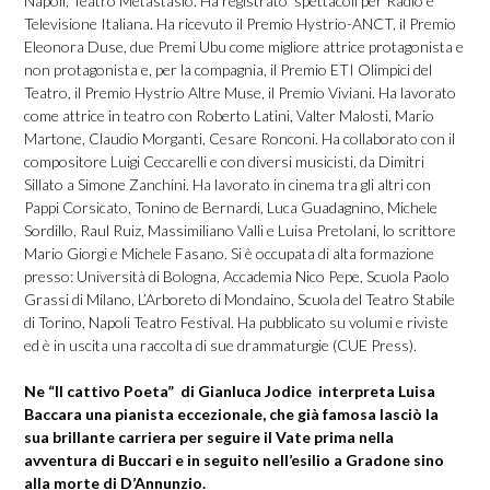
Napoli, Teatro Metastasio. Ha registrato spettacoli per Radio e
Televisione Italiana. Ha ricevuto il Premio Hystrio-ANCT, il Premio
Eleonora Duse, due Premi Ubu come migliore attrice protagonista e
non protagonista e, per la compagnia, il Premio ETI Olimpici del
Teatro, il Premio Hystrio Altre Muse, il Premio Viviani. Ha lavorato
come attrice in teatro con Roberto Latini, Valter Malosti, Mario
Martone, Claudio Morganti, Cesare Ronconi. Ha collaborato con il
compositore Luigi Ceccarelli e con diversi musicisti, da Dimitri
Sillato a Simone Zanchini. Ha lavorato in cinema tra gli altri con
Pappi Corsicato, Tonino de Bernardi, Luca Guadagnino, Michele
Sordillo, Raul Ruiz, Massimiliano Valli e Luisa Pretolani, lo scrittore
Mario Giorgi e Michele Fasano. Si è occupata di alta formazione
presso: Università di Bologna, Accademia Nico Pepe, Scuola Paolo
Grassi di Milano, L’Arboreto di Mondaino, Scuola del Teatro Stabile
di Torino, Napoli Teatro Festival. Ha pubblicato su volumi e riviste
ed è in uscita una raccolta di sue drammaturgie (CUE Press).
Ne “Il cattivo Poeta”
di Gianluca Jodice
interpreta Luisa
Baccara una pianista eccezionale, che già famosa lasciò la
sua brillante carriera per seguire il Vate prima nella
avventura di Buccari e in seguito nell’esilio a Gradone sino
alla morte di D’Annunzio.