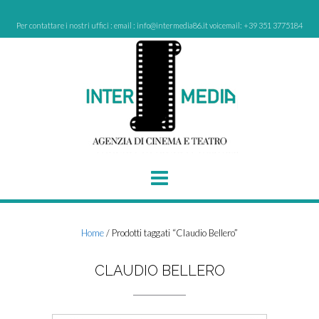
Skip
to
Per contattare i nostri uffici : email : info@intermedia86.it voicemail: +39 351 3775184
content
Home
/ Prodotti taggati “Claudio Bellero”
CLAUDIO BELLERO