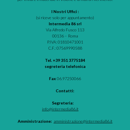
I Nostri Uffici :
(si riceve solo per appuntamento)
Intermedia 86 srl
Via Alfredo Fusco 113
00136 – Roma
P.IVA: 01810471001
C.F.: 07569990588
Tel. +39 351 3775184
segreteria telefonica
Fax
06.97250066
Contatti:
Segreteria:
info@intermedia86.it
Amministrazione:
amministrazione@intermedia86.it