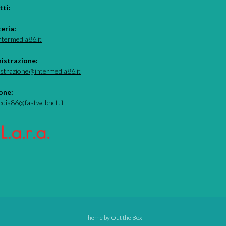
ti:
teria:
ntermedia86.it
istrazione:
strazione@intermedia86.it
one:
edia86@fastwebnet.it
Theme by
Out the Box