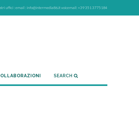
ostri uffici : email : info@intermedia86.it voicemail: +39 351 3775184
OLLABORAZIONI
SEARCH