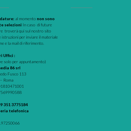
dature:
al momento
non sono
te selezioni
In caso di future
e troverà qui sul nostro sito
e istruzioni per inviare il materiale
one e la mail di riferimento.
i Uffici :
eve solo per appuntamento)
edia 86 srl
fredo Fusco 113
 – Roma
 01810471001
07569990588
39 351 3775184
eria telefonica
.97250066