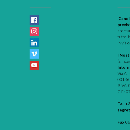
Candi
previs
apertur
tutte l
in visi
I Nostr
(si ric
Interm
Via Al
00136
P.IVA:
C.F.: 
Tel. +
segret
Fax
06