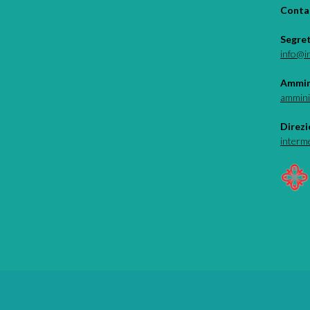
Contat
Segre
info@i
Ammin
ammini
Direzi
interm