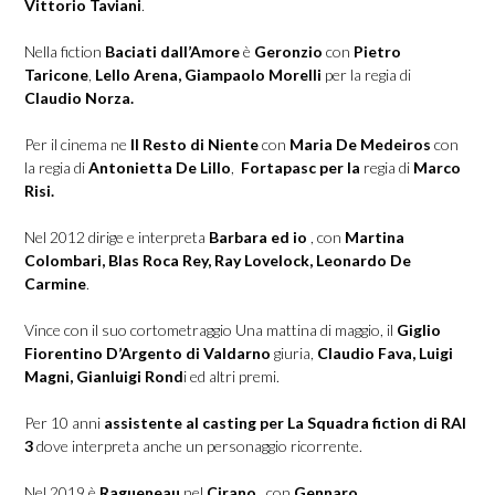
Vittorio Taviani
.
Nella fiction
Baciati dall’Amore
è
Geronzio
con
Pietro
Taricone
,
Lello Arena, Giampaolo
Morelli
per la regia di
Claudio Norza.
Per il cinema ne
Il Resto di Niente
con
Maria De Medeiros
con
la regia di
Antonietta De Lillo
,
Fortapasc per la
regia di
Marco
Risi.
Nel 2012 dirige e interpreta
Barbara ed io
, con
Martina
Colombari, Blas Roca Rey,
Ray Lovelock, Leonardo De
Carmine
.
Vince con il suo cortometraggio Una mattina di maggio, il
Giglio
Fiorentino D’Argento di Valdarno
giuria,
Claudio Fava, Luigi
Magni, Gianluigi Rond
i ed altri premi.
Per 10 anni
assistente al casting per La Squadra fiction di RAI
3
dove interpreta anche un personaggio ricorrente.
Nel 2019 è
Ragueneau
nel
Cirano
con
Gennaro