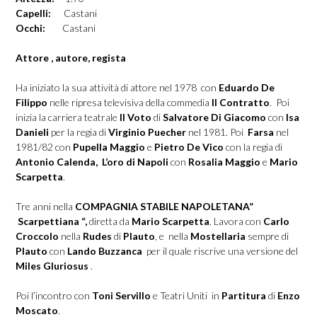
Capelli:
Castani
Occhi:
Castani
Attore , autore, regista
Ha iniziato la sua attività di attore nel 1978 con
Eduardo De
Filippo
nelle ripresa televisiva della commedia
Il Contratto
. Poi
inizia la carriera teatrale
Il Voto
di
Salvatore Di Giacomo
con
Isa
Danieli
per la regia di
Virginio Puecher
nel 1981. Poi
Farsa
nel
1981/82 con
Pupella Maggio
e
Pietro De Vico
con la regia di
Antonio Calenda,
L’oro di Napoli
con
Rosalia Maggio
e
Mario
Scarpetta
.
Tre anni nella
COMPAGNIA STABILE NAPOLETANA”
Scarpettiana “,
diretta da
Mario Scarpetta
. Lavora con
Carlo
Croccolo
nella
Rudes
di
Plauto
, e nella
Mostellaria
sempre di
Plauto
con
Lando Buzzanca
per il quale riscrive una versione del
Miles Gluriosus
.
Poi l’incontro con
Toni Servillo
e Teatri Uniti in
Partitura
di
Enzo
Moscato
.