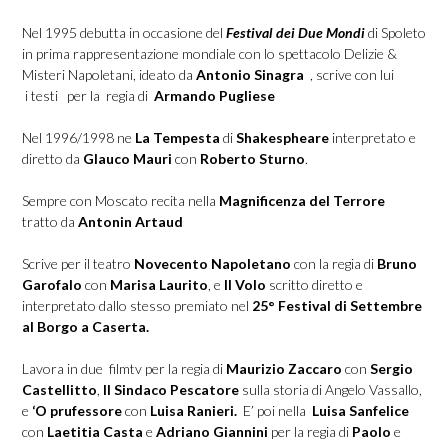
Nel 1995 debutta in occasione del
Festival dei Due Mondi
di Spoleto
in prima rappresentazione mondiale con lo spettacolo Delizie &
Misteri Napoletani, ideato da
Antonio Sinagra
, scrive con lui
i testi
per la regia di
Armando Pugliese
Nel 1996/1998 ne
La Tempesta
di
Shakespheare
interpretato e
diretto da
Glauco Mauri
con
Roberto Sturno
.
Sempre con Moscato recita nella
Magnificenza del Terrore
tratto da
Antonin Artaud
Scrive per il teatro
Novecento
Napoletano
con la regia di
Bruno
Garofalo
con
Marisa Laurito
, e
Il Volo
scritto diretto e
interpretato dallo stesso premiato nel
25° Festival di Settembre
al Borgo a Caserta.
Lavora in due filmtv per la regia di
Maurizio Zaccaro
con
Sergio
Castellitto
,
Il Sindaco Pescatore
sulla storia di Angelo Vassallo,
e
‘O prufessore
con
Luisa
Ranieri.
E’ poi nella
Luisa Sanfelice
con
Laetitia Casta
e
Adriano Giannini
per la regia di
Paolo
e