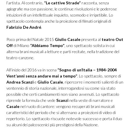
l’artista. Al contrario,
“Le cattive Strade”
racconta, senza
agiografie ma con passione, le continue rivoluzioni e le poderose
intuizioni di un intellettuale inquieto, scomodo e irripetibile. Lo
spettacolo contempla anche la proiezione di filmati originali di
Fabrizio De André
.
Poco prima del Natale 2015
Giulio Casale
presenta al
teatro Out
Off
di Milano
“Abbiamo Tempo”
, uno spettacolo solista in cui
alterna brani musicali a letture e parti recitate, nella tradizione del
teatro-canzone.
All’inizio del 2016 va in scena
“Sogno di un’Italia – 1984-2004
Vent’anni senza andare mai a tempo”
. Lo spettacolo, sempre di
Andrea Scanzi
e
Giulio Casale
, ripercorre i momenti salienti di un
ventennio di storia nazionale, interrogandosi su come sia stato
possibile che certi cambiamenti non siano avvenuti. Lo spettacolo
riprende la formula che vede
Scanzi
nella veste di narratore e
Casale
nel ruolo di cantore: vengono recuperati brani musicali
caratteristici del periodo che si alternano a proiezioni di video di
repertorio. Lo spettacolo riscuote notevole successo e porta il duo
su alcuni dei palcoscenici più prestigiosi della Nazione.