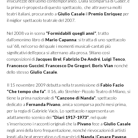
insicurezze dell’uomo contemporaneo. Dalla scomparsa di Gaber, è
la prima ri-proposta di questo spettacolo, che attraversa molti
teatri italiani, procurando a
Giulio Casale
il
Premio Enriquez
per
il miglior spettacolo teatrale del 2007.
Nel 2008 va in scena
”Formidabili quegli anni”
, tratto
dall’omonimo libro di
Mario Capanna
: si tratta di uno spettacolo
sul ’68, nel corso del quale i momenti musicali-cantati più
significativi dell’epoca si alternano alla prosa. Sfilano così
composizioni di
Jacques Brel
,
Fabrizio De André
,
Luigi Tenco
,
Francesco Guccini
,
Francesco De Gregori
,
Boris Vian
nonché
dello stesso
Giulio Casale
.
Il 15 novembre 2009 debutta nella trasmissione di
Fabio Fazio
“Che tempo che fa”
. Il 16, allo Strehler-Piccolo Teatro di Milano, si
tiene la prima nazionale di
“Canzone di Nanda”
, spettacolo
dedicato a
Fernanda Pivano
, amica scomparsa pochi mesi prima,
per la regia di Gabriele Vacis. Lo spettacolo rappresenta un
adattamento scenico dei
“Diari 1917-1973”
, nel quale
s’inseriscono i racconti originali che la
Pivano
fece a
Giulio Casale
negli anni della loro frequentazione, nonché rievocazioni di artisti
legati alla beat generation o di maestri di
Nanda
(
Cesare Pavese
,