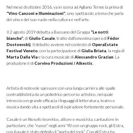
Nel mese di ottobre 2016, va in scena ad Agliano Terme la prima di
“Vino Canzoni e Illuminazioni”
, uno spettacolo a tema che parla
del vino e del suo ruolo nella cultura e nell’arte.
Il 2 agosto 2019 debutta a Bassano del Grappa
“Le notti
bianche”
, di
Giulio Casale
, tratto dall’omonima opera di
Fëdor
Dostoevskij
. Il debutto avviene nel contesto di
OperaEstate
Festival Veneto
, con la partecipazione di
Giulia Briata
, la regia di
Marta Dalla Via
e la cura musicale di
Alessandro Grazian
. La
produzione è di
Corvino Produzioni / Alkestis
.
Artista di notevole spessore con una lunga carriera alle spalle
contraddistinta da un poliedrico percorso artistico, nel quale
intreccia con grande efficacia i linguaggi di letteratura, teatro e
musica dando vita a spettacoli di ispirazione fortemente personale.
Casale è un filosofo teoretico, attore e musicista, cantautore in
particolare, che “nasce” negli anni ’90 con un gruppo rock, gli Estra,
con il quale è stato definito il “poeta del rock”. Con gli Estra ha