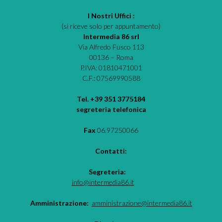
I Nostri Uffici :
(si riceve solo per appuntamento)
Intermedia 86 srl
Via Alfredo Fusco 113
00136 – Roma
P.IVA: 01810471001
C.F.: 07569990588
Tel. +39 351 3775184
segreteria telefonica
Fax
06.97250066
Contatti:
Segreteria:
info@intermedia86.it
Amministrazione:
amministrazione@intermedia86.it