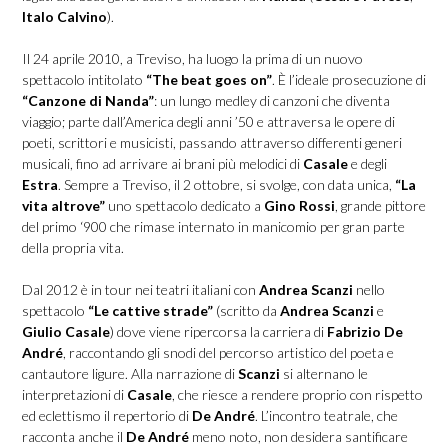
Italo Calvino
).
Il 24 aprile 2010, a Treviso, ha luogo la prima di un nuovo
spettacolo intitolato
“The beat goes on”
. È l’ideale prosecuzione di
“Canzone di Nanda”
: un lungo medley di canzoni che diventa
viaggio; parte dall’America degli anni ’50 e attraversa le opere di
poeti, scrittori e musicisti, passando attraverso differenti generi
musicali, fino ad arrivare ai brani più melodici di
Casale
e degli
Estra
. Sempre a Treviso, il 2 ottobre, si svolge, con data unica,
“La
vita altrove”
uno spettacolo dedicato a
Gino Rossi
, grande pittore
del primo ‘900 che rimase internato in manicomio per gran parte
della propria vita.
Dal 2012 è in tour nei teatri italiani con
Andrea Scanzi
nello
spettacolo
“Le cattive strade”
(scritto da
Andrea Scanzi
e
Giulio Casale
) dove viene ripercorsa la carriera di
Fabrizio De
André
, raccontando gli snodi del percorso artistico del poeta e
cantautore ligure. Alla narrazione di
Scanzi
si alternano le
interpretazioni di
Casale
, che riesce a rendere proprio con rispetto
ed eclettismo il repertorio di
De André
. L’incontro teatrale, che
racconta anche il
De André
meno noto, non desidera santificare