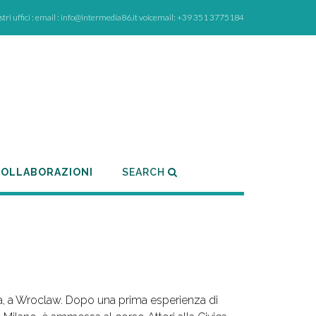
ostri uffici : email : info@intermedia86.it voicemail: +39 351 3775184
OLLABORAZIONI
SEARCH
a, a Wroclaw. Dopo una prima esperienza di