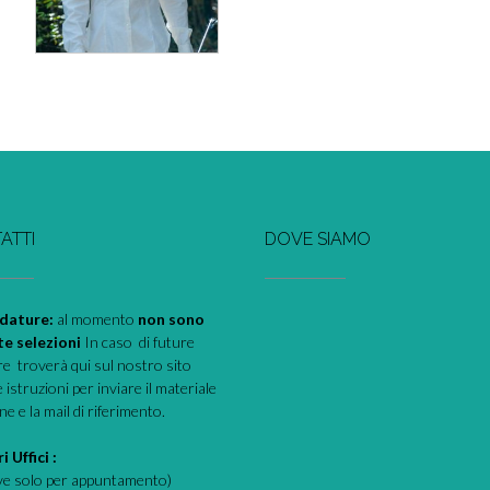
ATTI
DOVE SIAMO
dature:
al momento
non sono
te selezioni
In caso di future
e troverà qui sul nostro sito
e istruzioni per inviare il materiale
one e la mail di riferimento.
i Uffici :
eve solo per appuntamento)