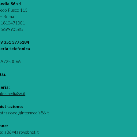
edia 86 srl
fredo Fusco 113
 – Roma
 01810471001
07569990588
39 351 3775184
eria telefonica
.97250066
ti:
teria:
ntermedia86.it
istrazione:
strazione@intermedia86.it
one:
edia86@fastwebnet.it