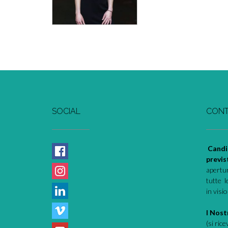
SOCIAL
CONT
Candi
previs
apertur
tutte l
in visi
I Nostr
(si ric