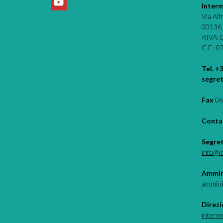
Interm
Via Al
00136
P.IVA:
C.F.: 
Tel. +
segret
Fax
06
Contat
Segre
info@i
Ammin
ammini
Direzi
interm