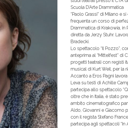
studi teatrali presso il CTA 
Scuola D’Arte Drammatica
“Paolo Grassi” di Milano e 
frequenta un corso di perf
Drammatica di Krakowia, in P
diretta da Jerzy Stuhr. Lavor
Bradecki.
Lo spettacolo “Il Pozzo”, con
anteprima al “Mittelfest” di Ci
progetti teatrali con registi it
musical di Kurt Weil, per la
Accanto a Eros Pagni lavora
Leva su testi di Achille Ca
partecipa allo spettacolo “Q
oltre che in Italia, è stato pr
ambito cinematografico part
Aldo, Giovanni e Giacomo pe
con il regista Stefano Franc
partecipa agli spettacoli “