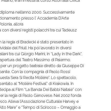
di Milano, è ammessa al corso Attori alla Civica
si diploma nell’anno 2000. Successivamente
ezionamento presso l’ Accademia D’Arte
olonia, allora
a con diversi registi polacchi tra cui Tadeusz
 la regia di Bradecki è stato presentato in
vidale del Friuli. Ha poi lavorato in diversi
aliani tra cui Giorgio Marini, in “Lady in the Dark”,
 riapertura del Teatro Massimo di Palermo.
 per un progetto teatrale diretto da Giuseppe Di
mpanile. Con la compagnia di Paolo Rossi
uesta Sera Si Recita Moliére”. Lo spettacolo,
esentato al “Moliére Festival” di Krakowia. In
ecipa al Film “La Banda Dei Babbi Natale” con
r la regia di Paolo Genovese. Nel 2002 fonda
esco Alleva l’Associazione Culturale Harvey e
In Alto Mare” e “Tempo di Scirocco – Omaggio a