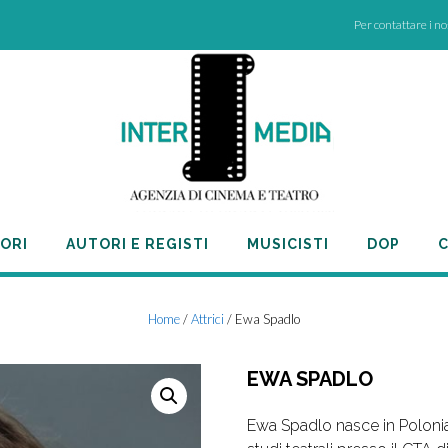
Per contattare i n
ORI
AUTORI E REGISTI
MUSICISTI
DOP
C
Home
/
Attrici
/ Ewa Spadlo
EWA SPADLO
Ewa Spadlo nasce in Poloni