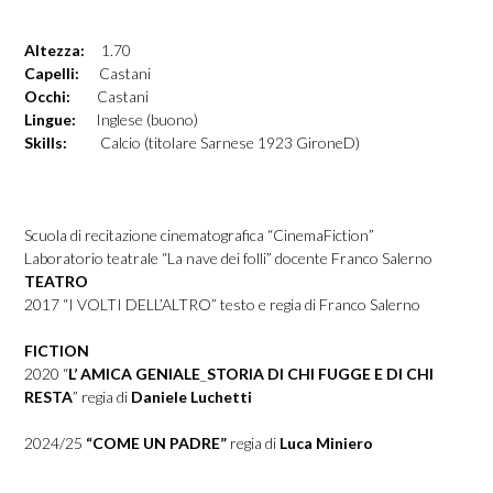
Altezza:
1.70
Capelli:
Castani
Occhi:
Castani
Lingue:
Inglese (buono)
Skills:
Calcio (titolare Sarnese 1923 GironeD)
Scuola di recitazione cinematografica “CinemaFiction”
Laboratorio teatrale “La nave dei folli” docente Franco Salerno
TEATRO
2017
“I VOLTI DELL’ALTRO” testo e regia di Franco Salerno
FICTION
2020
“
L’ AMICA GENIALE
_
STORIA DI CHI FUGGE E DI CHI
RESTA
” regia di
Daniele Luchetti
2024/25
“COME UN PADRE”
regia di
Luca Miniero