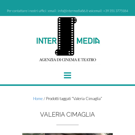
Skip
to
Per contattare i nostri uffici : email : info@intermedia86.it voicemail: +39 351 3775184
content
Home
/ Prodotti taggati “Valeria Cimaglia”
VALERIA CIMAGLIA