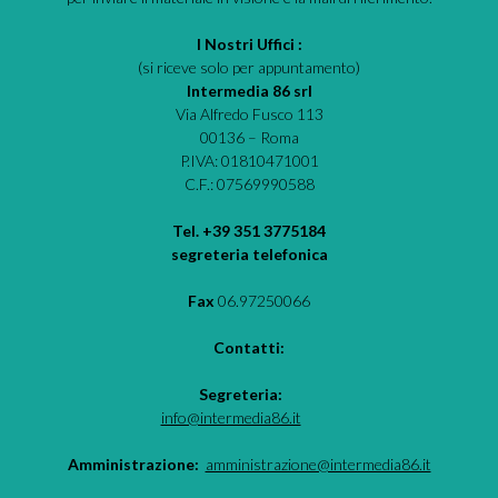
I Nostri Uffici :
(si riceve solo per appuntamento)
Intermedia 86 srl
Via Alfredo Fusco 113
00136 – Roma
P.IVA: 01810471001
C.F.: 07569990588
Tel. +39 351 3775184
segreteria telefonica
Fax
06.97250066
Contatti:
Segreteria:
info@intermedia86.it
Amministrazione:
amministrazione@intermedia86.it