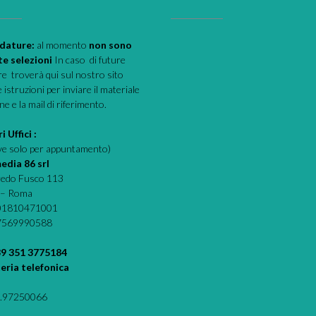
dature:
al momento
non sono
te selezioni
In caso di future
e troverà qui sul nostro sito
e istruzioni per inviare il materiale
one e la mail di riferimento.
i Uffici :
eve solo per appuntamento)
edia 86 srl
fredo Fusco 113
 – Roma
 01810471001
07569990588
39 351 3775184
eria telefonica
.97250066