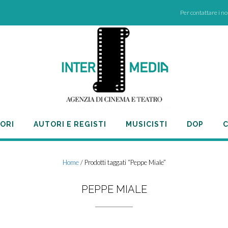
Per contattare i n
ORI
AUTORI E REGISTI
MUSICISTI
DOP
C
Home
/ Prodotti taggati “Peppe Miale”
PEPPE MIALE