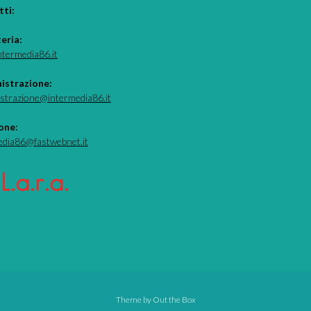
ti:
teria:
ntermedia86.it
istrazione:
strazione@intermedia86.it
one:
edia86@fastwebnet.it
Theme by
Out the Box