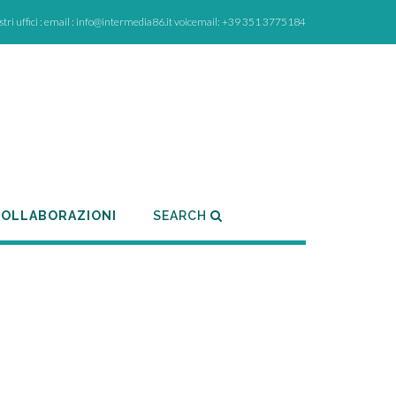
ostri uffici : email : info@intermedia86.it voicemail: +39 351 3775184
OLLABORAZIONI
SEARCH