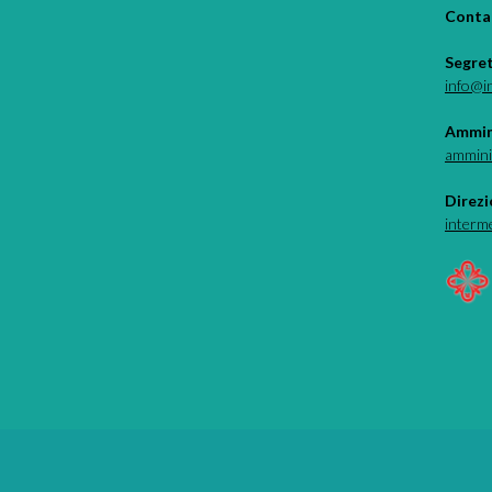
Contat
Segre
info@i
Ammin
ammini
Direzi
interm