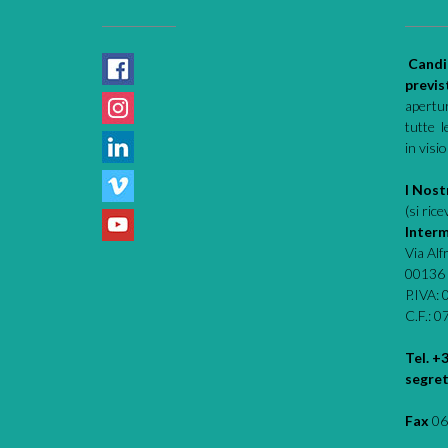
Candi
previs
apertur
tutte l
in visi
I Nostr
(si ric
Interm
Via Al
00136
P.IVA:
C.F.: 
Tel. +
segret
Fax
06