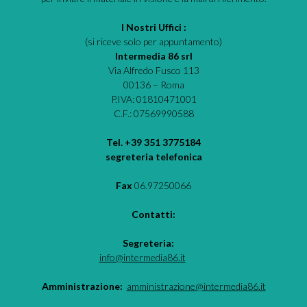
I Nostri Uffici :
(si riceve solo per appuntamento)
Intermedia 86 srl
Via Alfredo Fusco 113
00136 – Roma
P.IVA: 01810471001
C.F.: 07569990588
Tel. +39 351 3775184
segreteria telefonica
Fax
06.97250066
Contatti:
Segreteria:
info@intermedia86.it
Amministrazione:
amministrazione@intermedia86.it