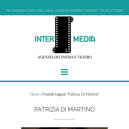
Skip
to
Per contattare i nostri uffici : email : info@intermedia86.it voicemail: +39 351 3775184
content
Home
/ Prodotti taggati “Patrizia Di Martino”
PATRIZIA DI MARTINO