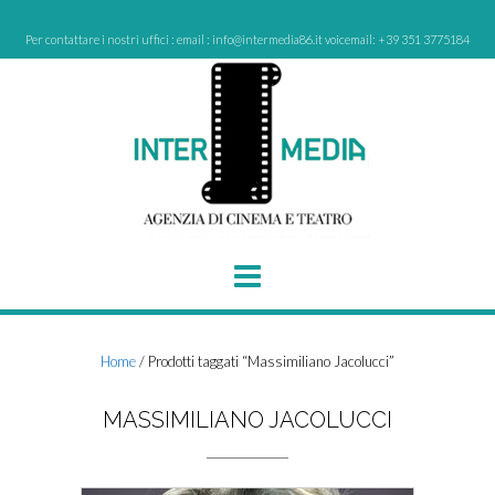
Skip
to
Per contattare i nostri uffici : email : info@intermedia86.it voicemail: +39 351 3775184
content
Home
/ Prodotti taggati “Massimiliano Jacolucci”
MASSIMILIANO JACOLUCCI