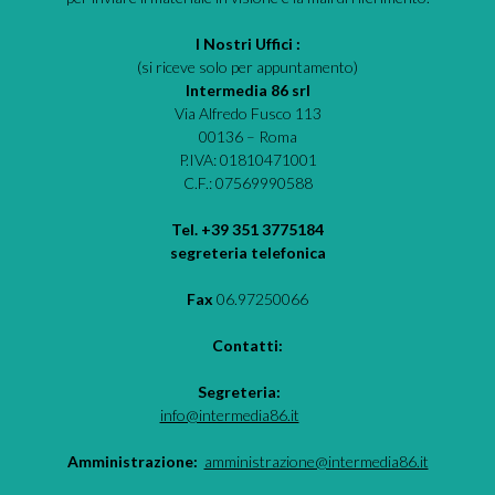
I Nostri Uffici :
(si riceve solo per appuntamento)
Intermedia 86 srl
Via Alfredo Fusco 113
00136 – Roma
P.IVA: 01810471001
C.F.: 07569990588
Tel. +39 351 3775184
segreteria telefonica
Fax
06.97250066
Contatti:
Segreteria:
info@intermedia86.it
Amministrazione:
amministrazione@intermedia86.it