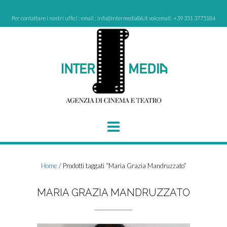
Skip
to
Per contattare i nostri uffici : email : info@intermedia86.it voicemail: +39 351 3775184
content
Home
/ Prodotti taggati “Maria Grazia Mandruzzato”
MARIA GRAZIA MANDRUZZATO