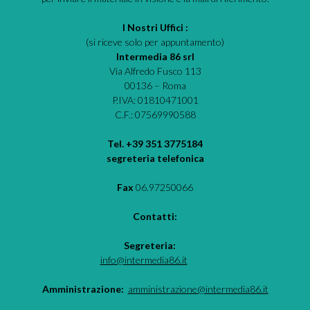
I Nostri Uffici :
(si riceve solo per appuntamento)
Intermedia 86 srl
Via Alfredo Fusco 113
00136 – Roma
P.IVA: 01810471001
C.F.: 07569990588
Tel. +39 351 3775184
segreteria telefonica
Fax
06.97250066
Contatti:
Segreteria:
info@intermedia86.it
Amministrazione:
amministrazione@intermedia86.it