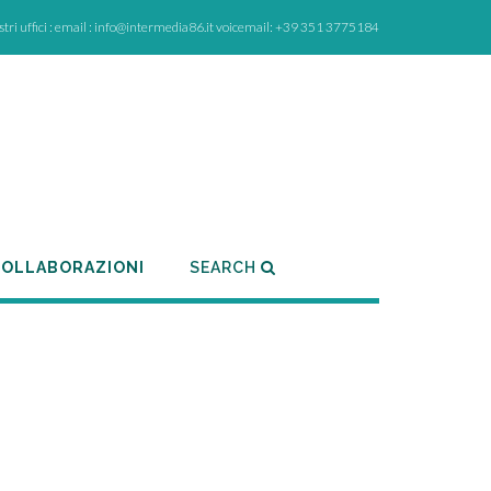
ostri uffici : email : info@intermedia86.it voicemail: +39 351 3775184
OLLABORAZIONI
SEARCH