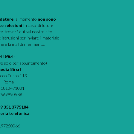
dature:
al momento
non sono
te selezioni
In caso di future
e troverà qui sul nostro sito
e istruzioni per inviare il materiale
one e la mail di riferimento.
i Uffici :
eve solo per appuntamento)
edia 86 srl
fredo Fusco 113
 – Roma
 01810471001
07569990588
39 351 3775184
eria telefonica
.97250066