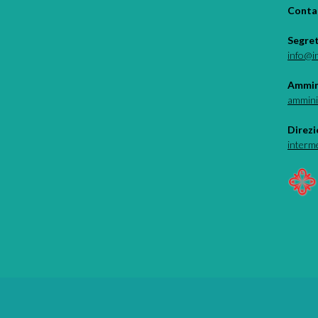
Contat
Segre
info@i
Ammin
ammini
Direzi
interm