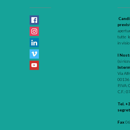
Candi
previs
apertur
tutte l
in visi
I Nostr
(si ric
Interm
Via Al
00136
P.IVA:
C.F.: 
Tel. +
segret
Fax
06