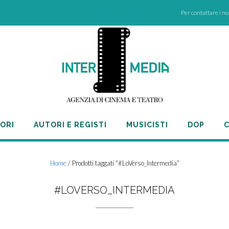
Per contattare i n
ORI
AUTORI E REGISTI
MUSICISTI
DOP
C
Home
/ Prodotti taggati “#LoVerso_Intermedia”
#LOVERSO_INTERMEDIA