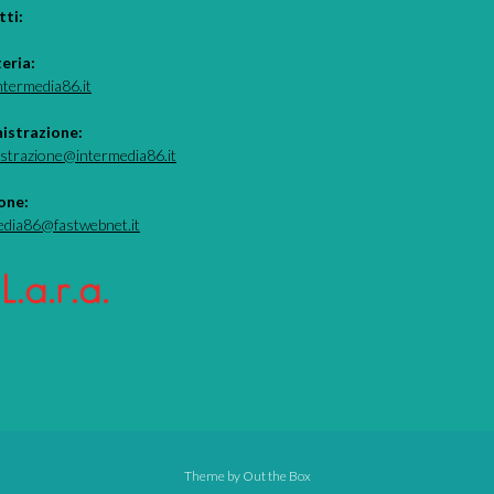
ti:
teria:
ntermedia86.it
istrazione:
strazione@intermedia86.it
one:
edia86@fastwebnet.it
Theme by
Out the Box