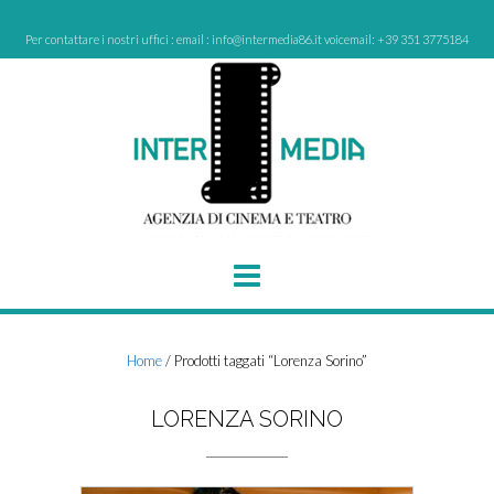
Skip
to
Per contattare i nostri uffici : email : info@intermedia86.it voicemail: +39 351 3775184
content
Home
/ Prodotti taggati “Lorenza Sorino”
LORENZA SORINO