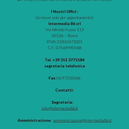
I Nostri Uffici :
(si riceve solo per appuntamento)
Intermedia 86 srl
Via Alfredo Fusco 113
00136 – Roma
P.IVA: 01810471001
C.F.: 07569990588
Tel. +39 351 3775184
segreteria telefonica
Fax
06.97250066
Contatti:
Segreteria:
info@intermedia86.it
Amministrazione:
amministrazione@intermedia86.it