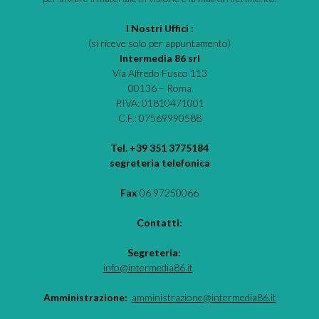
I Nostri Uffici :
(si riceve solo per appuntamento)
Intermedia 86 srl
Via Alfredo Fusco 113
00136 – Roma
P.IVA: 01810471001
C.F.: 07569990588
Tel. +39 351 3775184
segreteria telefonica
Fax
06.97250066
Contatti:
Segreteria:
info@intermedia86.it
Amministrazione:
amministrazione@intermedia86.it