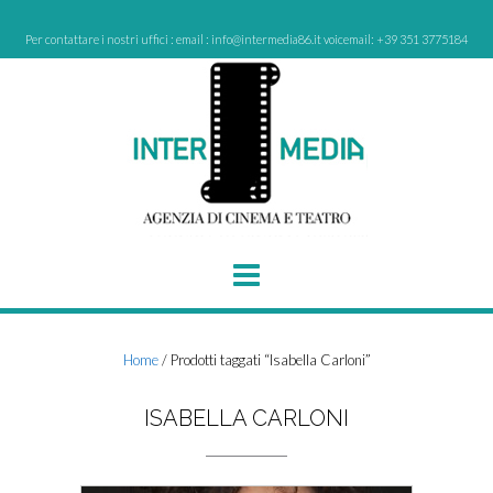
Skip
to
Per contattare i nostri uffici : email : info@intermedia86.it voicemail: +39 351 3775184
content
Home
/ Prodotti taggati “Isabella Carloni”
ISABELLA CARLONI