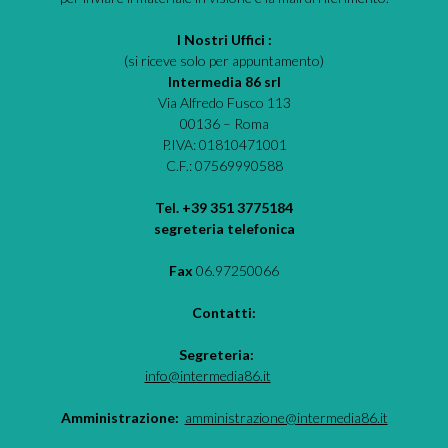
I Nostri Uffici :
(si riceve solo per appuntamento)
Intermedia 86 srl
Via Alfredo Fusco 113
00136 – Roma
P.IVA: 01810471001
C.F.: 07569990588
Tel. +39 351 3775184
segreteria telefonica
Fax
06.97250066
Contatti:
Segreteria:
info@intermedia86.it
Amministrazione:
amministrazione@intermedia86.it