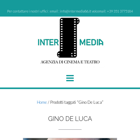
Skip
to
Per contattare i nostri uffici : email : info@intermedia86.it voicemail: +39 351 3775184
content
Home
/ Prodotti taggati “Gino De Luca”
GINO DE LUCA