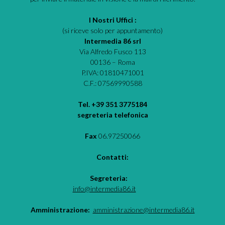
I Nostri Uffici :
(si riceve solo per appuntamento)
Intermedia 86 srl
Via Alfredo Fusco 113
00136 – Roma
P.IVA: 01810471001
C.F.: 07569990588
Tel. +39 351 3775184
segreteria telefonica
Fax
06.97250066
Contatti:
Segreteria:
info@intermedia86.it
Amministrazione:
amministrazione@intermedia86.it