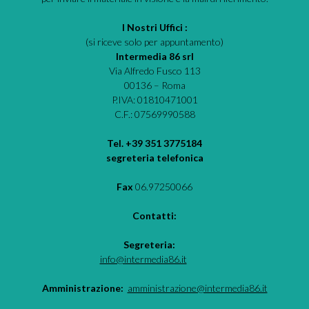
I Nostri Uffici :
(si riceve solo per appuntamento)
Intermedia 86 srl
Via Alfredo Fusco 113
00136 – Roma
P.IVA: 01810471001
C.F.: 07569990588
Tel. +39 351 3775184
segreteria telefonica
Fax
06.97250066
Contatti:
Segreteria:
info@intermedia86.it
Amministrazione:
amministrazione@intermedia86.it