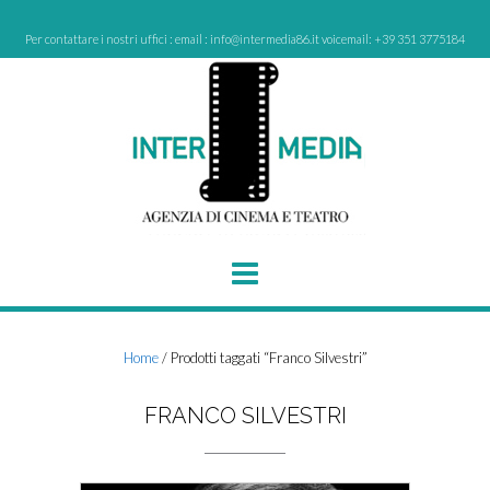
Skip
to
Per contattare i nostri uffici : email : info@intermedia86.it voicemail: +39 351 3775184
content
Home
/ Prodotti taggati “Franco Silvestri”
FRANCO SILVESTRI