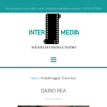
Skip
to
Per contattare i nostri uffici : email : info@intermedia86.it voicemail: +39 351 3775184
content
Home
/ Prodotti taggati “Dario Rea”
DARIO REA