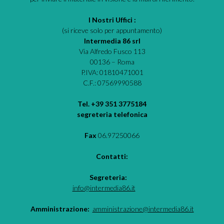
I Nostri Uffici :
(si riceve solo per appuntamento)
Intermedia 86 srl
Via Alfredo Fusco 113
00136 – Roma
P.IVA: 01810471001
C.F.: 07569990588
Tel. +39 351 3775184
segreteria telefonica
Fax
06.97250066
Contatti:
Segreteria:
info@intermedia86.it
Amministrazione:
amministrazione@intermedia86.it