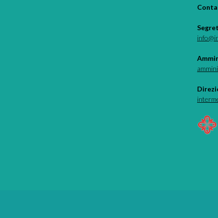
Contat
Segre
info@i
Ammin
ammini
Direzi
interm