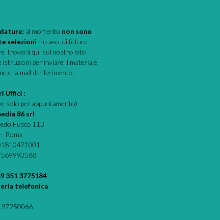
dature:
al momento
non sono
te selezioni
In caso di future
e troverà qui sul nostro sito
e istruzioni per inviare il materiale
one e la mail di riferimento.
i Uffici :
eve solo per appuntamento)
edia 86 srl
fredo Fusco 113
 – Roma
 01810471001
07569990588
39 351 3775184
eria telefonica
.97250066