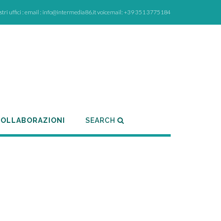
ostri uffici : email : info@intermedia86.it voicemail: +39 351 3775184
OLLABORAZIONI
SEARCH