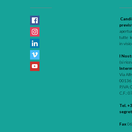
Candi
previs
apertur
tutte l
in visi
I Nostr
(si ric
Interm
Via Al
00136
P.IVA:
C.F.: 
Tel. +
segret
Fax
06