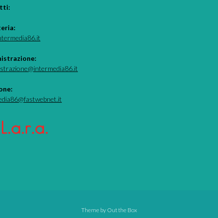
ti:
teria:
ntermedia86.it
istrazione:
strazione@intermedia86.it
one:
edia86@fastwebnet.it
Theme by
Out the Box