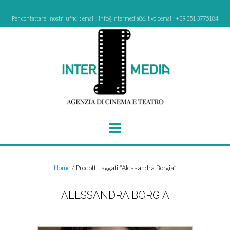
Skip
to
Per contattare i nostri uffici : email : info@intermedia86.it voicemail: +39 351 3775184
content
Home
/ Prodotti taggati “Alessandra Borgia”
ALESSANDRA BORGIA