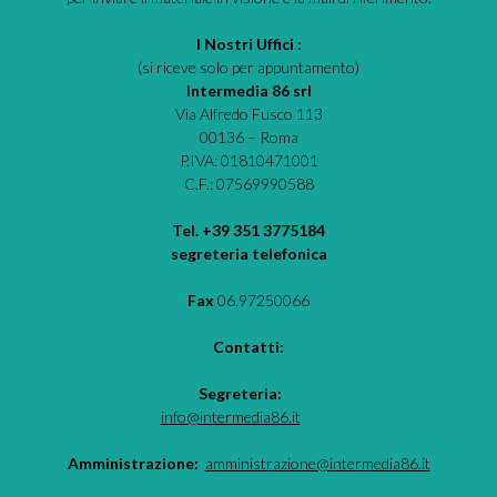
I Nostri Uffici :
(si riceve solo per appuntamento)
Intermedia 86 srl
Via Alfredo Fusco 113
00136 – Roma
P.IVA: 01810471001
C.F.: 07569990588
Tel. +39 351 3775184
segreteria telefonica
Fax
06.97250066
Contatti:
Segreteria:
info@intermedia86.it
Amministrazione:
amministrazione@intermedia86.it