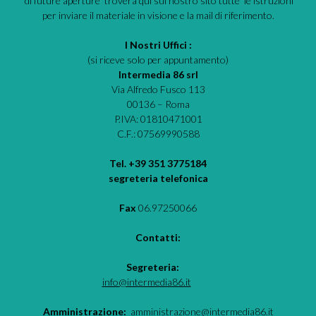
di future aperture troverà qui sul nostro sito tutte le istruzioni
per inviare il materiale in visione e la mail di riferimento.
I Nostri Uffici :
(si riceve solo per appuntamento)
Intermedia 86 srl
Via Alfredo Fusco 113
00136 – Roma
P.IVA: 01810471001
C.F.: 07569990588
Tel. +39 351 3775184
segreteria telefonica
Fax
06.97250066
Contatti:
Segreteria:
info@intermedia86.it
Amministrazione:
amministrazione@intermedia86.it