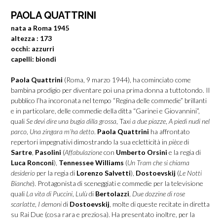
PAOLA QUATTRINI
nata a Roma 1945
altezza : 173
occhi: azzurri
capelli: biondi
Paola Quattrini
(Roma, 9 marzo 1944), ha cominciato come
bambina prodigio per diventare poi una prima donna a tuttotondo. Il
pubblico l’ha incoronata nel tempo “Regina delle commedie” brillanti
e in particolare, delle commedie della ditta “Garinei e Giovannini”,
quali
Se devi dire una bugia dilla grossa
, Ta
xi a due piazze
,
A piedi nudi nel
parco
,
Una zingara m’ha detto
.
Paola Quattrini
ha affrontato
repertori impegnativi dimostrando la sua ecletticità in
pièce
di
Sartre
,
Pasolini
(
Affabulazione
con
Umberto Orsini
e la regia di
Luca Ronconi
),
Tennessee Williams
(
Un Tram che si chiama
desiderio
per la regia di
Lorenzo Salvetti
),
Dostoevskij
(
Le Notti
Bianche
). Protagonista di sceneggiati e commedie per la televisione
quali
La vita di Puccini
,
Lulù
di
Bertolazzi
,
Due dozzine di rose
scarlatte
,
I demoni
di
Dostoevskij
, molte di queste recitate in diretta
su Rai Due (cosa rara e preziosa). Ha presentato inoltre, per la