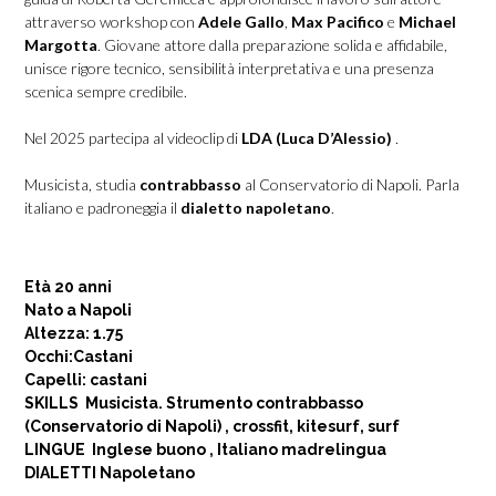
attraverso workshop con
Adele Gallo
,
Max Pacifico
e
Michael
Margotta
. Giovane attore dalla preparazione solida e affidabile,
unisce rigore tecnico, sensibilità interpretativa e una presenza
scenica sempre credibile.
Nel 2025 partecipa al videoclip di
LDA (Luca D’Alessio)
.
Musicista, studia
contrabbasso
al Conservatorio di Napoli. Parla
italiano e padroneggia il
dialetto napoletano
.
Età 20 anni
Nato a Napoli
Altezza: 1.75
Occhi:Castani
Capelli: castani
SKILLS Musicista. Strumento contrabbasso
(Conservatorio di Napoli) ,
crossfit, kitesurf, surf
LINGUE Inglese buono , Italiano madrelingua
DIALETTI Napoletano