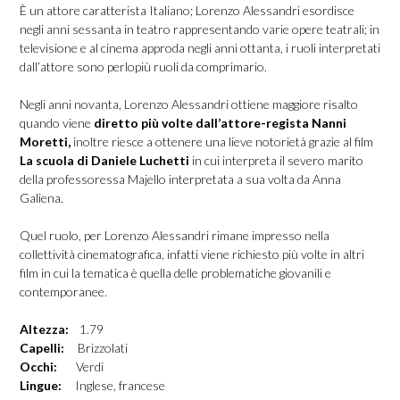
È un attore caratterista Italiano; Lorenzo Alessandri esordisce
negli anni sessanta in teatro rappresentando varie opere teatrali; in
televisione e al cinema approda negli anni ottanta, i ruoli interpretati
dall’attore sono perlopiù ruoli da comprimario.
Negli anni novanta, Lorenzo Alessandri ottiene maggiore risalto
quando viene
diretto più volte dall’attore-regista Nanni
Moretti,
inoltre riesce a ottenere una lieve notorietà grazie al film
La scuola di Daniele Luchetti
in cui interpreta il severo marito
della professoressa Majello interpretata a sua volta da Anna
Galiena.
Quel ruolo, per Lorenzo Alessandri rimane impresso nella
collettività cinematografica, infatti viene richiesto più volte in altri
film in cui la tematica è quella delle problematiche giovanili e
contemporanee.
Altezza:
1.79
Capelli:
Brizzolati
Occhi:
Verdi
Lingue:
Inglese, francese